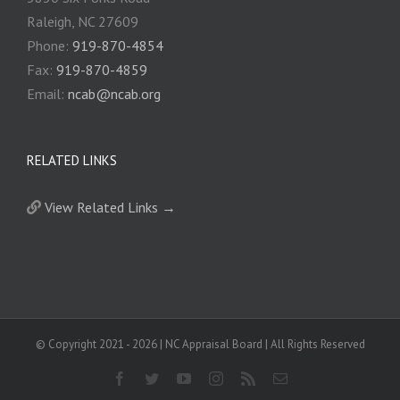
Raleigh, NC 27609
Phone:
919-870-4854
Fax:
919-870-4859
Email:
ncab@ncab.org
RELATED LINKS
View Related Links →
© Copyright 2021 -
2026 | NC Appraisal Board | All Rights Reserved
Facebook
Twitter
YouTube
Instagram
Rss
Email